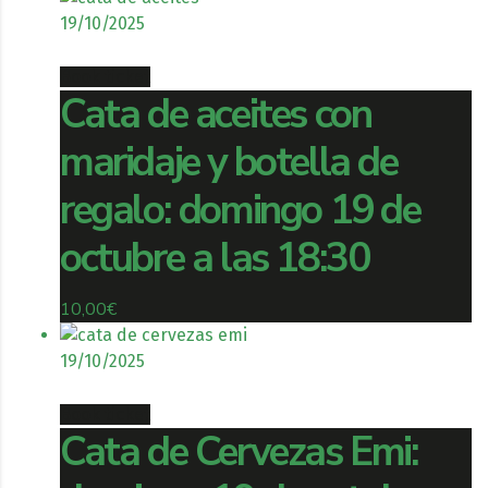
19/10/2025
Book ticket
Cata de aceites con
maridaje y botella de
regalo: domingo 19 de
octubre a las 18:30
10,00
€
19/10/2025
Book ticket
Cata de Cervezas Emi: