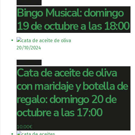
Book ticket
Bingo Musical: domingo
19 de octubre a las 18:00
20/10/2024
Book ticket
Cata de aceite de oliva
con maridaje y botella de
regalo: domingo 20 de
octubre a las 17:00
10,00
€