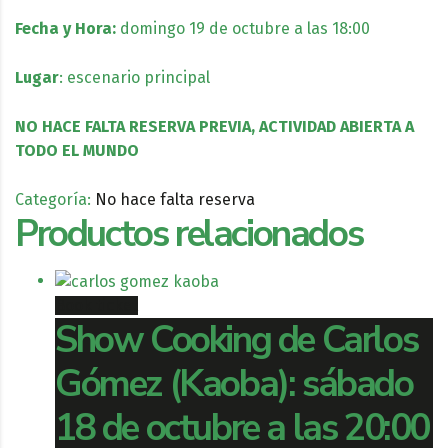
Fecha y Hora:
domingo 19 de octubre a las 18:00
Lugar
: escenario principal
NO HACE FALTA RESERVA PREVIA, ACTIVIDAD ABIERTA A
TODO EL MUNDO
Categoría:
No hace falta reserva
Productos relacionados
Book ticket
Show Cooking de Carlos
Gómez (Kaoba): sábado
18 de octubre a las 20:00