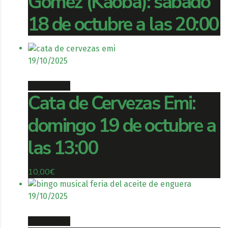
Gómez (Kaoba): sábado
18 de octubre a las 20:00
19/10/2025
Book ticket
Cata de Cervezas Emi:
domingo 19 de octubre a
las 13:00
10,00
€
19/10/2025
Book ticket