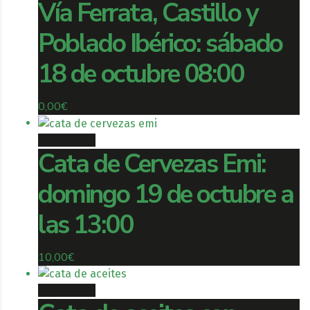
Vía Ferrata, Castillo y
Poblado Ibérico: sábado
18 de octubre 08:00
0,00
€
Book ticket
Cata de Cervezas Emi:
domingo 19 de octubre a
las 13:00
10,00
€
Book ticket