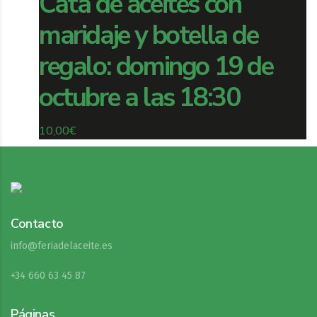
Cata de aceites con
maridaje y botella de
regalo: domingo 19 de
octubre a las 18:30
10,00
€
Contacto
info@feriadelaceite.es
+34 660 63 45 87
Páginas