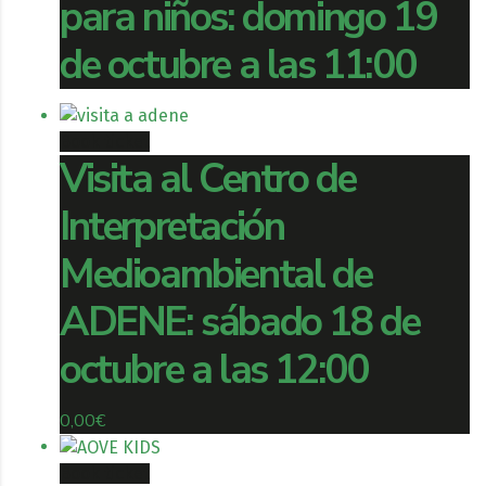
para niños: domingo 19
de octubre a las 11:00
Book ticket
Visita al Centro de
Interpretación
Medioambiental de
ADENE: sábado 18 de
octubre a las 12:00
0,00
€
Book ticket