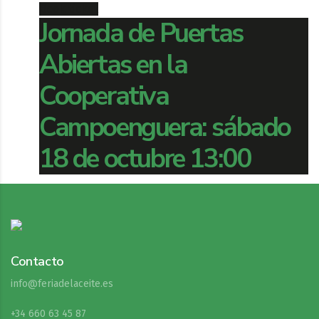
Book ticket
Jornada de Puertas
Abiertas en la
Cooperativa
Campoenguera: sábado
18 de octubre 13:00
Contacto
info@feriadelaceite.es
+34 660 63 45 87