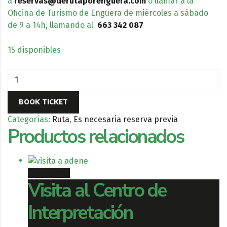
a
reservas@derutaporenguera.com
o llamar a la
Oficina de Turismo de Enguera de miércoles a sábado
de 9 a 14h, llamando al
663 342 087
15 disponibles
BOOK TICKET
Categorías:
Ruta
,
Es necesaria reserva previa
Productos relacionados
Book ticket
Visita al Centro de
Interpretación