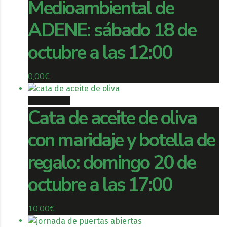
Medioambiental de
ADENE: sábado 18 de
octubre a las 12:00
0,00
€
Book ticket
Cata de aceite de oliva
con maridaje y botella de
regalo: domingo 20 de
octubre a las 17:00
10,00
€