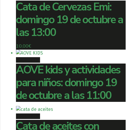
Cata de Cervezas Emi:
domingo 19 de octubre a
las 13:00
10,00
€
Book ticket
AOVE kids y actividades
para niños: domingo 19
de octubre a las 11:00
Book ticket
Cata de aceites con