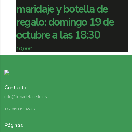
maridaje y botella de
regalo: domingo 19 de
octubre a las 18:30
10,00
€
Contacto
info@feriadelaceite.es
+34 660 63 45 87
Páginas