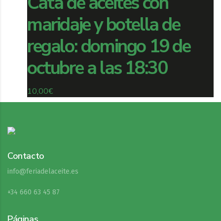
Cata de aceites con
maridaje y botella de
regalo: domingo 19 de
octubre a las 18:30
10,00
€
Contacto
info@feriadelaceite.es
+34 660 63 45 87
Páginas