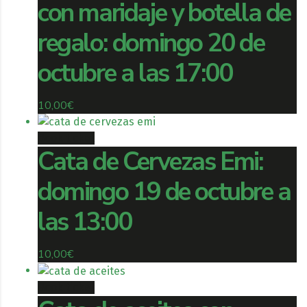
con maridaje y botella de
regalo: domingo 20 de
octubre a las 17:00
10,00
€
Book ticket
Cata de Cervezas Emi:
domingo 19 de octubre a
las 13:00
10,00
€
Book ticket