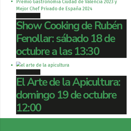
Book ticket
Show Cooking de Rubén
Fenollar: sábado 18 de
octubre a las 13:30
Book ticket
El Arte de la Apicultura:
domingo 19 de octubre
12:00