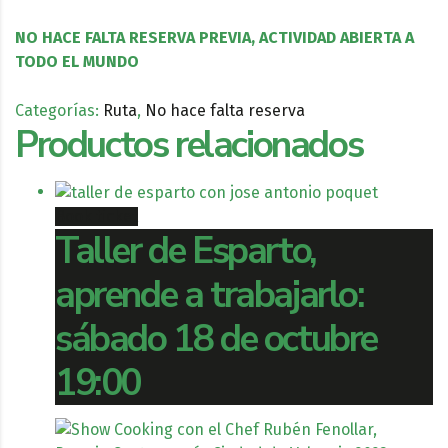
NO HACE FALTA RESERVA PREVIA, ACTIVIDAD ABIERTA A
TODO EL MUNDO
Categorías:
Ruta
,
No hace falta reserva
Productos relacionados
Book ticket
Taller de Esparto,
aprende a trabajarlo:
sábado 18 de octubre
19:00